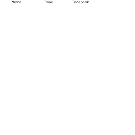
Phone
Email
Facebook
L'AN IV ...
Typoésie, Biennale de l'impression
typographique et de la poésie
contemporaine
organisée par l'association Le Champ des